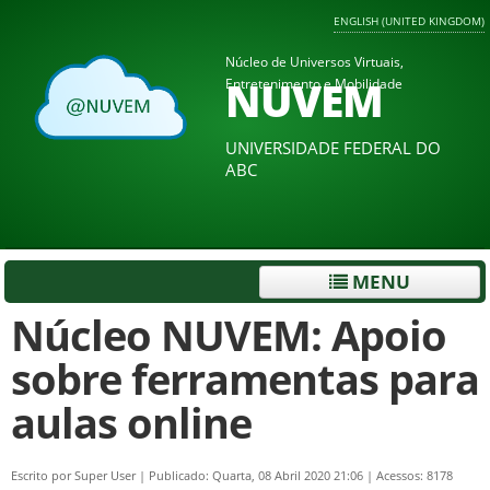
ENGLISH (UNITED KINGDOM)
Núcleo de Universos Virtuais,
NUVEM
Entretenimento e Mobilidade
UNIVERSIDADE FEDERAL DO
ABC
MENU
Núcleo NUVEM: Apoio
sobre ferramentas para
aulas online
Escrito por
Super User
|
Publicado: Quarta, 08 Abril 2020 21:06
|
Acessos: 8178