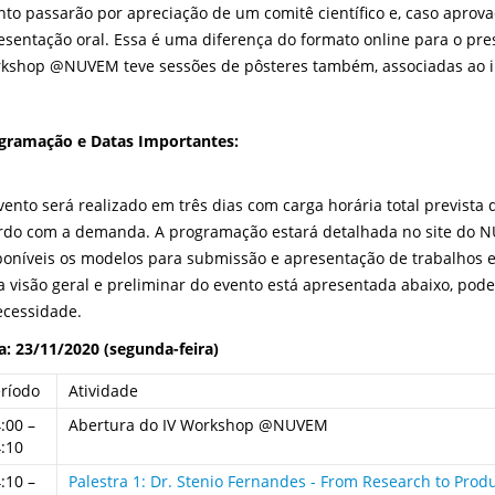
nto passarão por apreciação de um comitê científico e, caso apro
esentação oral. Essa é uma diferença do formato online para o pres
kshop @NUVEM teve sessões de pôsteres também, associadas ao in
gramação e Datas Importantes:
vento será realizado em três dias com carga horária total prevista 
rdo com a demanda. A programação estará detalhada no site do 
poníveis os modelos para submissão e apresentação de trabalhos e 
 visão geral e preliminar do evento está apresentada abaixo, pod
ecessidade.
a: 23/11/2020 (segunda-feira)
eríodo
Atividade
:00 –
Abertura do IV Workshop @NUVEM
:10
:10 –
Palestra 1: Dr. Stenio Fernandes - From Research to Prod