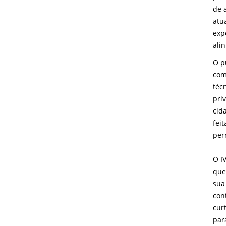
de 
atu
exp
ali
O p
com
téc
pri
cid
fei
per
O I
que
sua
con
cur
par