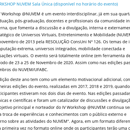
KSHOP NUVEM Sala Única (disponível no horário do evento)
V Workshop @NUVEM é um evento interdisciplinar, já em sua quarta
duação, pós-graduação, docentes e profissionais da comunidade in
erna, que fomenta a discussão e a divulgação, interna e externamen
ratégico de Universos Virtuais, Entretenimento e Mobilidade (NUVE
novembro de 2013 pela RESOLUÇÃO ConsUni Nº 126. Os temas de int
putação extrema, universos integrados, mobilidade conectada e
sações virtuais. O evento será totalmente online (em ferramenta de
íodo de 23 a 25 de Novembro de 2020. Assim como nas edições pas
bros do NUVEM/UFABC.
dição deste ano tem como um elemento motivacional adicional, con
meiras edições do evento, realizadas em 2017, 2018 e 2019, quando 
ticipantes estiveram nos dois dias de evento. Nas edições passada
nicas e científicas e foram um catalizador de discussões e divulgação
bjetivo principal e norteador do IV Workshop @NUVEM continua s
a troca de experiências e conhecimentos com o público externo e
erno sobre as atividades do NUVEM". Agora, em um formato diferent
a primeira vez no formato online onde os participantes terão uma