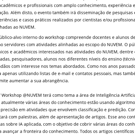
acadêmicos e profissionais com amplo conhecimento, experiência 
ação. Além disto, o evento também irá disseminação de pesquisas e 
eriências e casos práticos realizados por cientistas e/ou profission
nhadas ao NUVEM.
úblico-alvo interno do workshop compreende docentes e alunos d
o servidores com atividades alinhadas ao escopo do NUVEM. O púb
nicos e acadêmicos interessados nas atividades do NUVEM, dentre e
vadas, pesquisadores, alunos nos diferentes níveis do ensino (técn
adãos com interesse nos temas abordados. Como nos anos passados
ta apenas utilizando listas de e-mail e contatos pessoais, mas tamb
mite aumentar a sua abrangência.
V Workshop @NUVEM terá como tema a área de Inteligência Artificia
 atualmente várias áreas do conhecimento estão usando algoritmo
 precisão em atividades que envolvem classificação e predição. Co
tará com palestras, além de apresentação de artigos. Esse ano 
tas sobre IA aplicada, com o objetivo de cobrir várias áreas do co
a avançar a fronteira do conhecimento. Todos os artigos científic