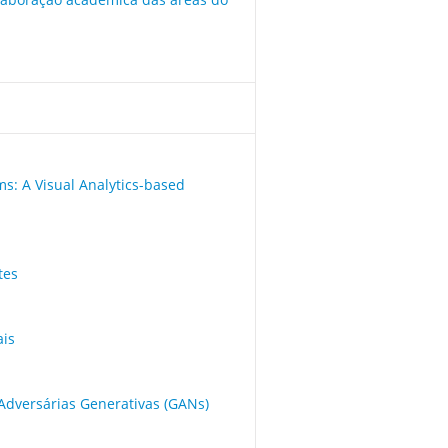
ms: A Visual Analytics-based
tes
ais
dversárias Generativas (GANs)