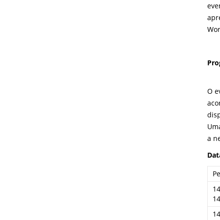
eve
apr
Wor
Pro
O e
aco
dis
Uma
a n
Dat
P
14
14
14