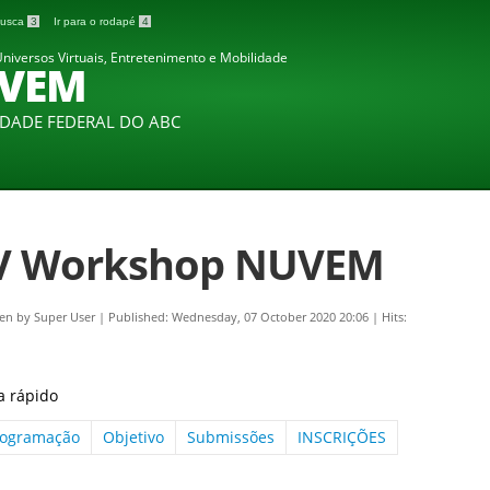
 busca
3
Ir para o rodapé
4
niversos Virtuais, Entretenimento e Mobilidade
VEM
IDADE FEDERAL DO ABC
V Workshop NUVEM
ten by
Super User
|
Published: Wednesday, 07 October 2020 20:06
|
Hits:
a rápido
rogramação
Objetivo
Submissões
INSCRIÇÕES