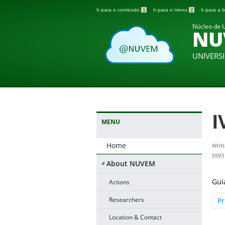
Ir para o conteúdo
1
Ir para o menu
2
Ir para a
Núcleo de U
NU
UNIVERS
I
MENU
Home
Writ
5993
About NUVEM
Gui
Actions
Researchers
P
Location & Contact