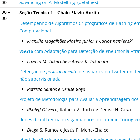
:00
advancing on AI Modelling (detalhes)
:00 –
Seção Técnica 1 – Chair: Flavio Horita
:00
Desempenho de Algoritmos Criptográficos de Hashing e
Computacional
Franklin Magalhães Ribeiro Junior e Carlos Kamienski
VGG16 com Adaptação para Detecção de Pneumonia Atrav
Lavínia M. Takarabe e André K. Takahata
Detecção de
posicionamento
de usuários do Twitter em t
não supervisionada
Patricia Santos e Denise Goya
Projeto de Metodologia para Avaliar a Aprendizagem dos
Rhaleff
Oliveira
, Rafaela V. Rocha e Denise H. Goya
Redes de influência dos ganhadores do prêmio Turing em 
Diogo
S. Ramos e Jesús P. Mena-Chalco
Identificação de grupos por similaridade nas redes de c