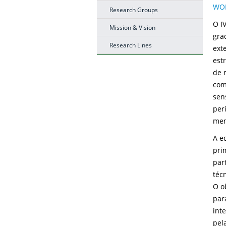
WOR
Research Groups
O I
Mission & Vision
gra
Research Lines
ext
est
de 
com
sen
per
mem
A e
pri
par
téc
O o
par
int
pel