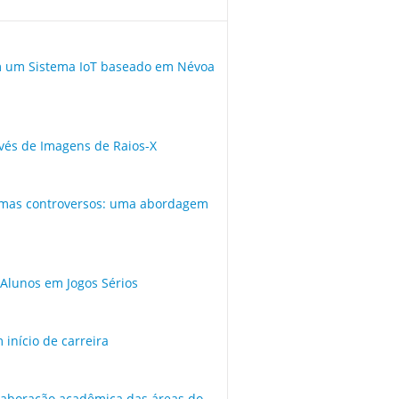
m um Sistema IoT baseado em Névoa
és de Imagens de Raios-X
emas controversos: uma abordagem
 Alunos em Jogos Sérios
início de carreira
olaboração acadêmica das áreas do