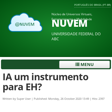
PORTUGUÊS DO BRASIL (PT-BR)
Núcleo de Universos Virtuais,
NUVEM
Entretenimento e Mobilidade
UNIVERSIDADE FEDERAL DO
ABC
MENU
IA um instrumento
para EH?
Written by
Super User
|
Published: Monday, 26 October 2020 13:49
|
Hits: 2397