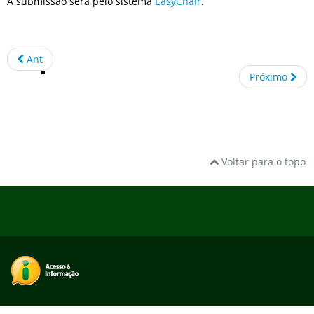
A submissão será pelo sistema
EasyChair
.
Ant
Próximo
Voltar para o topo