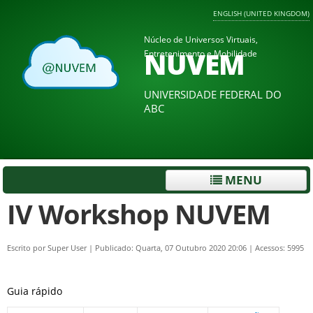
ENGLISH (UNITED KINGDOM)
Núcleo de Universos Virtuais,
NUVEM
Entretenimento e Mobilidade
UNIVERSIDADE FEDERAL DO
ABC
MENU
IV Workshop NUVEM
Escrito por
Super User
|
Publicado: Quarta, 07 Outubro 2020 20:06
|
Acessos: 5995
Guia rápido