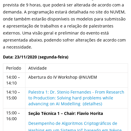
prevista de 9 horas, que poderá ser alterada de acordo com a
demanda. A programação estará detalhada no site do NUVEM,
onde também estarão disponíveis os modelos para submissão
e apresentação de trabalhos e a relação de palestrantes
externos. Uma visão geral e preliminar do evento está
apresentada abaixo, podendo sofrer alterações de acordo com
a necessidade.
Data: 23/11/2020 (segunda-feira)
Período
Atividade
14:00 –
Abertura do IV Workshop @NUVEM
14:10
14:10 –
Palestra 1: Dr. Stenio Fernandes - From Research
15:00
to Production: Solving hard problems while
advancing on AI Modelling (detalhes)
15:00 –
Seção Técnica 1 – Chair: Flavio Horita
16:00
Desempenho de Algoritmos Criptográficos de
Hashing em um Sistema IoT baseado em Névoa