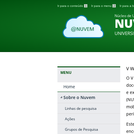
Ir para o conteúdo
1
Ir para o menu
2
Ir para a
Núcleo de U
NU
UNIVERS
V 
MENU
O V
doc
Home
e e
Sobre o Nuvem
(NU
mob
Linhas de pesquisa
per
Ações
Est
Grupos de Pesquisa
enc