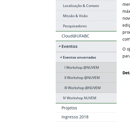
mem
Localização & Contato
máx
Missão & Visão
nov
edi
Pesquisadores
pro
Cloud@UFABC
com
Eventos
O o
par
Eventos encerrados
I Workshop @NUVEM
Det
II Workshop @NUVEM
III Workshop @NUVEM
IV Workshop NUVEM
Projetos
Ingresso 2018