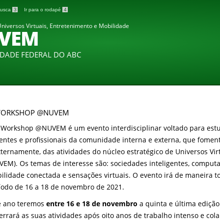
 busca
3
Ir para o rodapé
4
niversos Virtuais, Entretenimento e Mobilidade
VEM
IDADE FEDERAL DO ABC
WORKSHOP @NUVEM
 Workshop @NUVEM é um evento interdisciplinar voltado para est
entes e profissionais da comunidade interna e externa, que foment
xternamente, das atividades do núcleo estratégico de Universos Vi
VEM). Os temas de interesse são: sociedades inteligentes, computa
ilidade conectada e sensações virtuais. O evento irá de maneira t
íodo de 16 a 18 de novembro de 2021.
e ano teremos
entre 16 e 18 de novembro
a quinta e última ediç
errará as suas atividades após oito anos de trabalho intenso e cola