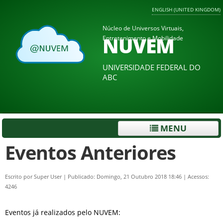
ENGLISH (UNITED KINGDOM)
Núcleo de Universos Virtuais,
NUVEM
Entretenimento e Mobilidade
UNIVERSIDADE FEDERAL DO
ABC
MENU
Eventos Anteriores
Escrito por
Super User
|
Publicado: Domingo, 21 Outubro 2018 18:46
|
Acessos:
4246
Eventos já realizados pelo NUVEM: